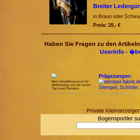
Breiter Ledergür
in Braun oder Schwa
Preis: 35,- €
Haben Sie Fragen zu den Artike
Userinfo - �b
Prägezangen:
Mein Vermittleraccount für
Webhosting und die neuen
Top-Level Domains
id: 42 Vs: 778590 r=30
id: 109 Vs: 3673891 r=42
Private Kleinanzeig
Bogensportler su