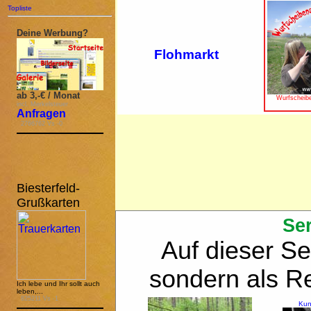
Topliste
Deine Werbung?
Flohmarkt
ab 3,-€ / Monat
Wurfscheibe
incl. Merkelsteuer
Anfragen
2766762 Vs -0
Biesterfeld-
Grußkarten
Se
Auf dieser Se
sondern als Re
Ich lebe und Ihr sollt auch
leben,...
825211 Vs -1
Kun