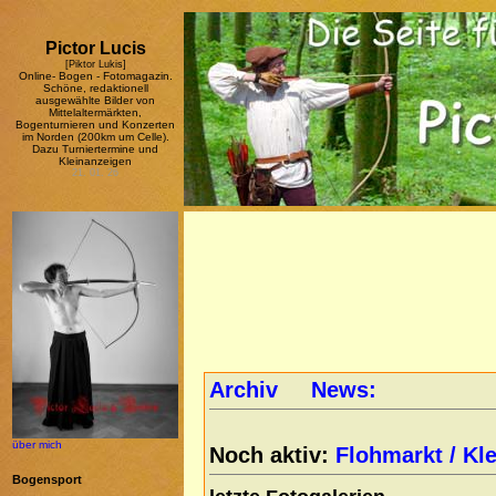
Pictor Lucis
[Piktor Lukis]
Online- Bogen - Fotomagazin.
Schöne, redaktionell
ausgewählte Bilder von
Mittelaltermärkten,
Bogenturnieren und Konzerten
im Norden (200km um Celle).
Dazu Turniertermine und
Kleinanzeigen
21. 01. 26
über mich
Bogensport