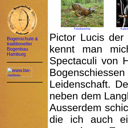
Fotoberichte
Kale
Pictor Lucis der 
Bogenschule &
traditioneller
kennt man mich
Bogenbau
Hamburg
Spectaculi von 
889854 Vs -3
Bogenschiessen 
4866778 Vs -12
Leidenschaft. D
neben dem Lang
Ausserdem schic
die ich auch ein