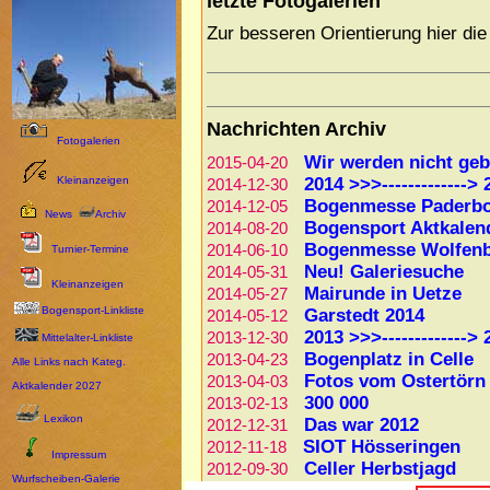
Fotogalerien
Kleinanzeigen
News
Archiv
Turnier-Termine
Kleinanzeigen
Bogensport-Linkliste
Mittelalter-Linkliste
Alle Links nach Kateg.
Aktkalender 2027
Lexikon
Impressum
Wurfscheiben-Galerie