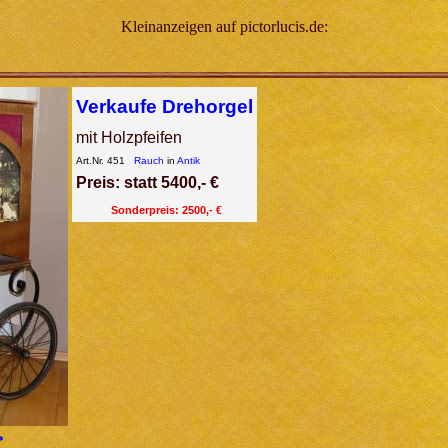
Kleinanzeigen auf pictorlucis.de:
Verkaufe Drehorgel
mit Holzpfeifen
Art.Nr. 451
Rauch
in
Antik
Preis: statt 5400,- €
Sonderpreis: 2500,- €
>