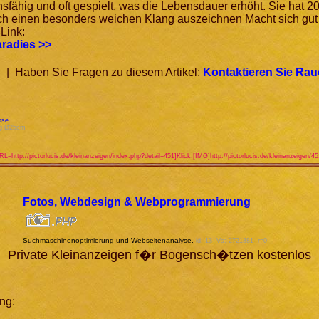
onsfähig und oft gespielt, was die Lebensdauer erhöht. Sie hat 2
urch einen besonders weichen Klang auszeichnen Macht sich gut
Link:
radies >>
| Haben Sie Fragen zu diesem Artikel:
Kontaktieren Sie Ra
ose
ng Ø25cm
URL=http://pictorlucis.de/kleinanzeigen/index.php?detail=451]Klick:[IMG]http://pictorlucis.de/kleinanzeigen/4
Fotos, Webdesign & Webprogrammierung
Suchmaschinenoptimierung und Webseitenanalyse.
id: 13 Vs: 2721381 r=0
Private Kleinanzeigen f�r Bogensch�tzen kostenlos
ng: