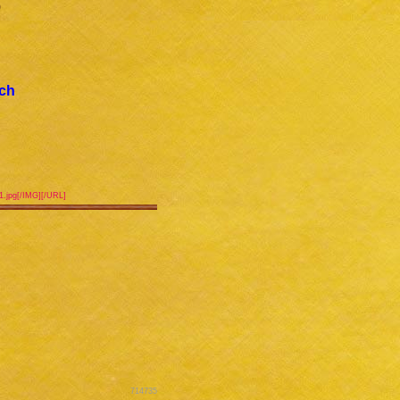
0
uch
51.jpg[/IMG][/URL]
714735