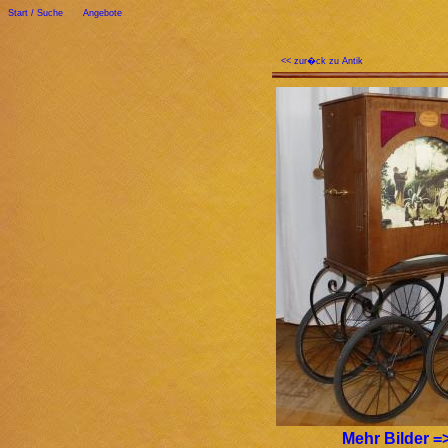
Start / Suche
|
Angebote
<< zur�ck zu Antik
Mehr Bilder =