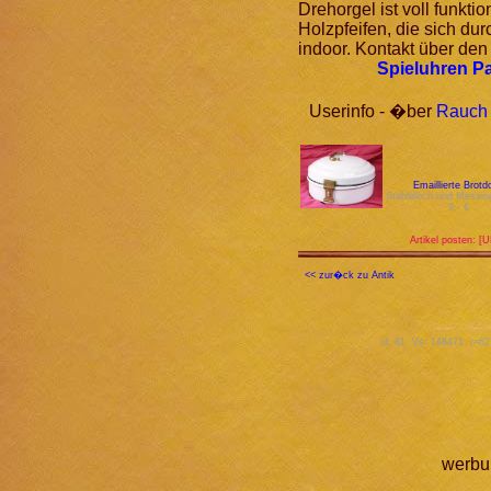
Drehorgel ist voll funkti
Holzpfeifen, die sich d
indoor. Kontakt über den 
Spieluhren Pa
Userinfo - �ber
Rauch
Emaillierte Brotd
Stahlblech und Messi
9,- €
Artikel posten: [
<< zur�ck zu Antik
id: 81 Vs: 148471 r=62
werbu