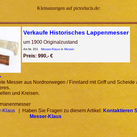
Kleinanzeigen auf pictorlucis.de:
Verkaufe Historisches Lappenmesser
um 1900 Originalzustand
Art.Nr. 351
Messer-Klaus
in
Messer
Preis: 990,- €
>
tete Messer aus Nordnorwegen / Finnland mit Griff und Scheide
eres.
Wellen und Kreisen.
amanenmesser
-Klaus
| Haben Sie Fragen zu diesem Artikel:
Kontaktieren S
Messer-Klaus