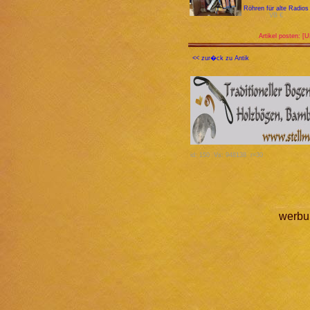
Röhren für alte Radios
VB €
Artikel posten: [
<< zur�ck zu Antik
id: 150 Vs: 948138 r=30
werbu