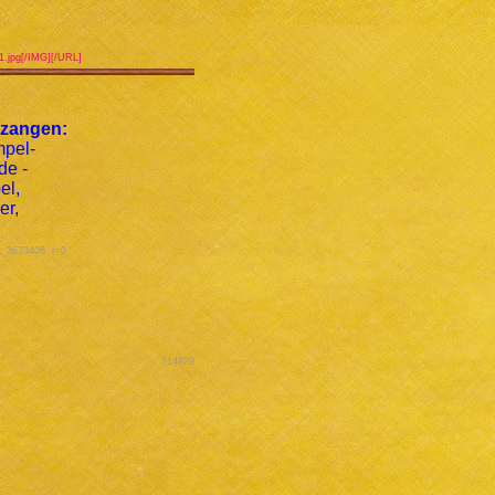
51.jpg[/IMG][/URL]
zangen:
s: 3673408 r=0
714829