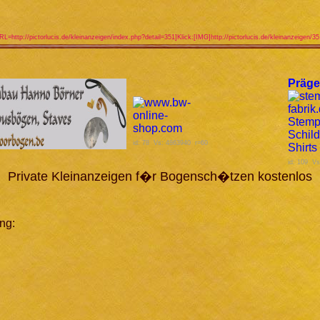
URL=http://pictorlucis.de/kleinanzeigen/index.php?detail=351]Klick:[IMG]http://pictorlucis.de/kleinanzeigen/3
Präge
id: 78 Vs: 4863940 r=60
id: 109 V
Private Kleinanzeigen f�r Bogensch�tzen kostenlos
ng: