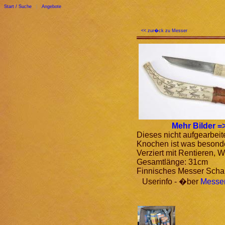
Start / Suche
|
Angebote
<< zur�ck zu Messer
Mehr Bilder =
Dieses nicht aufgearbei
Knochen ist was besond
Verziert mit Rentieren, 
Gesamtlänge: 31cm
Finnisches Messer Sch
Userinfo - �ber
Messer