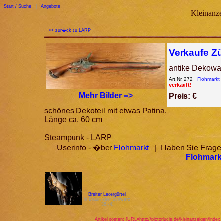
Start / Suche
|
Angebote
Kleinanze
<< zur�ck zu LARP
Verkaufe Z
antike Dekowaf
Art.Nr. 272
Flohmarkt
verkauft!
Mehr Bilder =>
Preis: €
schönes Dekoteil mit etwas Patina.
Länge ca. 60 cm
Steampunk - LARP
Userinfo - �ber
Flohmarkt
| Haben Sie Fragen
Flohmark
Breiter Ledergürtel
in Braun oder Schwarz
35,- €
Artikel posten: [URL=http://pictorlucis.de/kleinanzeigen/inde