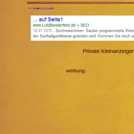
<< zur�ck zu Leder
id: 73 Vs: 131240 r=54
Private Kleinanzeig
werbung: