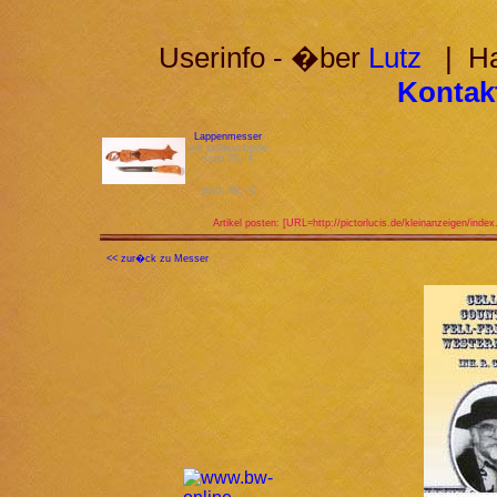
Userinfo - �ber
Lutz
| Hab
Kontakt
Lappenmesser
mit Lederscheide
statt 70,- €
jetzt: 60,- €
Artikel posten: [URL=http://pictorlucis.de/kleinanzeigen/inde
<< zur�ck zu Messer