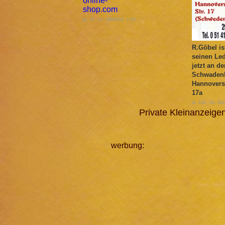
id: 78 Vs: 4864854 r=30
R.Göbel is
seinen Le
jetzt an de
Schwadenb
Hannovers
17a
id: 134 Vs: 64
Private Kleinanzeig
werbung: