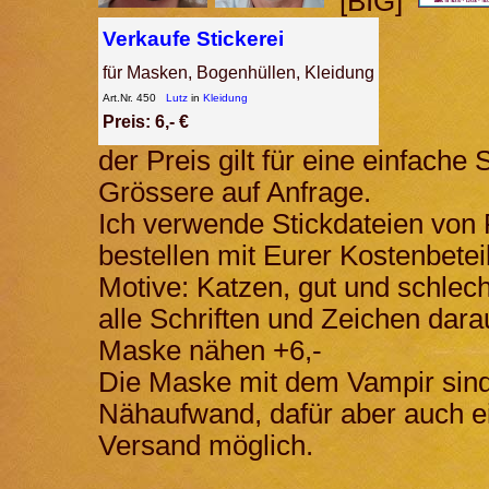
[BIG]
Verkaufe Stickerei
für Masken, Bogenhüllen, Kleidung
Art.Nr. 450
Lutz
in
Kleidung
Preis: 6,- €
der Preis gilt für eine einfache
Grössere auf Anfrage.
Ich verwende Stickdateien von 
bestellen mit Eurer Kostenbetei
Motive: Katzen, gut und schlec
alle Schriften und Zeichen dara
Maske nähen +6,-
Die Maske mit dem Vampir sind
Nähaufwand, dafür aber auch ei
Versand möglich.