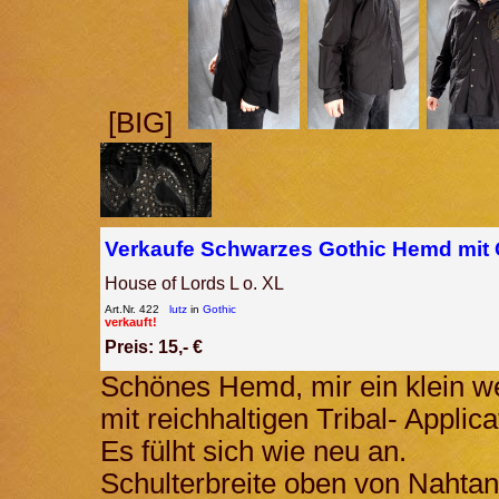
[BIG]
Verkaufe Schwarzes Gothic Hemd mit G
House of Lords L o. XL
Art.Nr. 422
lutz
in
Gothic
verkauft!
Preis: 15,- €
Schönes Hemd, mir ein klein we
mit reichhaltigen Tribal- Applic
Es fülht sich wie neu an.
Schulterbreite oben von Nahta