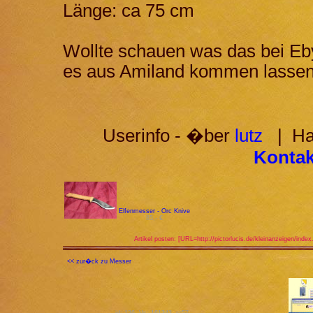
Länge: ca 75 cm
Wollte schauen was das bei Eby
es aus Amiland kommen lassen
Userinfo - �ber
lutz
| Hab
Kontakt
Elfenmesser - Orc Knive
85,- €
Artikel posten: [URL=http://pictorlucis.de/kleinanzeigen/inde
<< zur�ck zu Messer