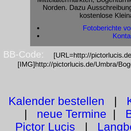
Norden. Dazu Ausschreibung
kostenlose Klei
Fotoberichte vo
Konta
BB-Code:
[URL=http://pictorlucis.
[IMG]http://pictorlucis.de/Umbra/Bo
Kalender bestellen
|
|
neue Termine
|
Pictor Lucis
|
Langbo