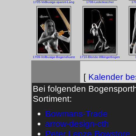
1705-Vollbusige-spannt-Lang
1706-Lederkoecher
170
1709-Vollbusige-Bogenshuetz
1710-Blonde-Wikingerbogen
[
Kalender bes
Bei folgenden Bogensporthä
Sortiment:
Bowmans-Trade
arrow-design-cth
Peter Lenze Bowstore