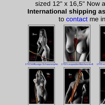
sized 12" x 16,5" Now a
International shipping as
to
contact
me in
1701Vollbusige-Schwanenpfei
1702-Leopardenfletches-im-B
1703-vo