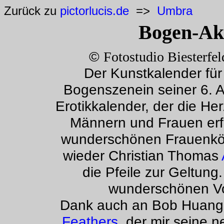
Zurück zu
pictorlucis.de
=>
Umbra
Bogen-Ak
©
Fotostudio Biesterfel
Der Kunstkalender für d
Bogenszenein seiner 6. A
Erotikkalender, der die H
Männern und Frauen erf
wunderschönen Frauenkö
wieder Christian Thomas
die Pfeile zur Geltung
wunderschönen Vor
Dank auch an Bob Huan
Feathers
, der mir seine 