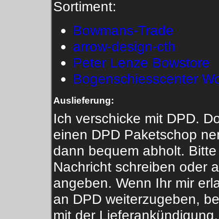
Sortiment:
Bowmans-Trade
arrow-design-cth
Peter Lenze Bowstore
Bogenschiesscenter Wol
Auslieferung:
Ich verschicke mit DPD. Do
einen DPD Paketschop nen
dann bequem abholt. Bitte 
Nachricht schreiben oder a
angeben. Wenn Ihr mir erl
an DPD weiterzugeben, be
mit der Lieferankündigung.