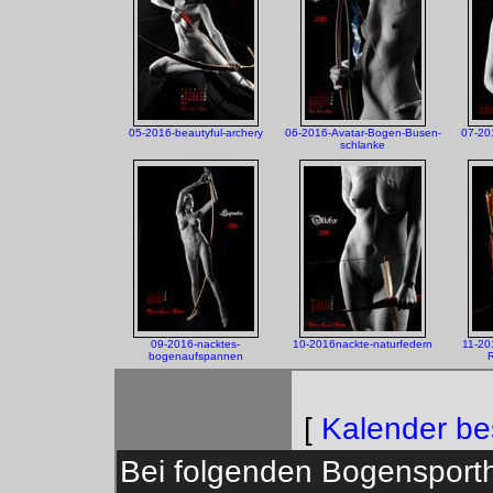
05-2016-beautyful-archery
06-2016-Avatar-Bogen-Busen-
07-201
schlanke
09-2016-nacktes-
10-2016nackte-naturfedern
11-201
bogenaufspannen
[
Kalender bes
Bei folgenden Bogensporthä