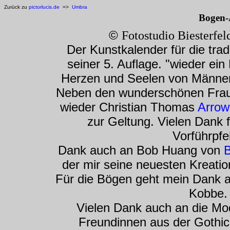
Zurück zu
pictorlucis.de
=>
Umbra
Bogen-
©
Fotostudio Biesterfel
Der Kunstkalender für die trad
seiner 5. Auflage. "wieder ein 
Herzen und Seelen von Männern
Neben den wunderschönen Frau
wieder Christian Thomas
Arrow
zur Geltung. Vielen Dank
Vorführpfei
Dank auch an Bob Huang von
B
der mir seine neuesten Kreatio
Für die Bögen geht mein Dank 
Kobbe.
Vielen Dank auch an die Mo
Freundinnen aus der Gothic