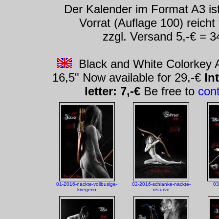
Der Kalender im Format A3 ist
Vorrat (Auflage 100) reicht
zzgl. Versand 5,-€ = 34
Black and White Colorkey A
16,5" Now available for 29,-€
In
letter: 7,-€
Be free to
con
01-2016-nackte-vollbusige-
02-2016-schlanke-nackte-
03
kriegerin
recurve