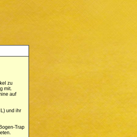
kel zu
 mit.
mine auf
L) und ihr
 Bogen-Trap
eten.