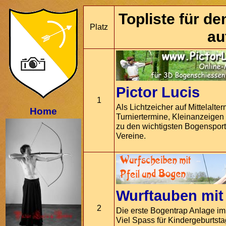
Topliste für d
Platz
au
Pictor Lucis
1
Als Lichtzeicher auf Mittelalt
Home
Turniertermine, Kleinanzeigen
zu den wichtigsten Bogensport-
Vereine.
Wurftauben mit
2
Die erste Bogentrap Anlage im
Viel Spass für Kindergeburtst