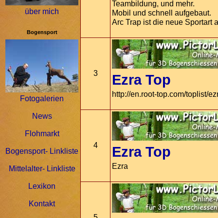
Teambildung, und mehr.
über mich
Mobil und schnell aufgebaut.
Arc Trap ist die neue Sportart 
Bogensport
3
Ezra Top
http://en.root-top.com/toplist/ez
Fotogalerien
News
Flohmarkt
4
Ezra Top
Bogensport- Linkliste
Ezra
Mittelalter- Linkliste
Lexikon
Kontakt
5