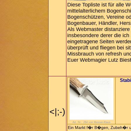
Diese Topliste ist für alle 
mittelalterlichem Bogensch
Bogenschützen, Vereine od
Bogenbauer, Händler, Hers
Als Webmaster distanziere i
insbesondere derer die ich
eingetragene Seiten werden
überprüft und fliegen bei s
Missbrauch von refresh un
Euer Webmagier Lutz Biest
Stab
<|;-)
Art. Nr.: 264 von Messer-Klaus
Ein Markt f�r B�gen, Zubeh�r und