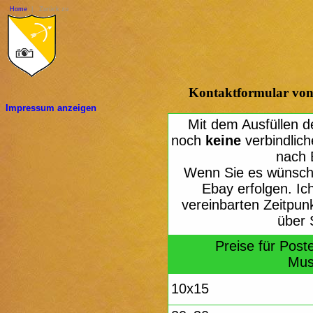
Home
| Zurück zu
Kontaktformular von L
Impressum anzeigen
Mit dem Ausfüllen d
noch
keine
verbindlich
nach 
Wenn Sie es wünsch
Ebay erfolgen. Ic
vereinbarten Zeitpun
über 
Preise für Poste
Mus
10x15