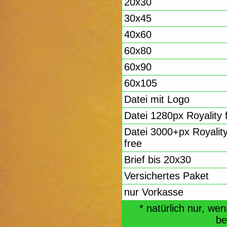
20x30
30x45
40x60
60x80
60x90
60x105
Datei mit Logo
Datei 1280px Royality 
Datei 3000+px Royalit
free
Brief bis 20x30
Versichertes Paket
nur Vorkasse
* natürlich nur, we
be