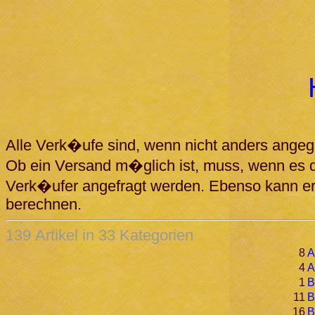
Alle Verk�ufe sind, wenn nicht anders angeg
Ob ein Versand m�glich ist, muss, wenn es d
Verk�ufer angefragt werden. Ebenso kann 
berechnen.
139 Artikel in 33 Kategorien
8
A
4
A
1
B
11
B
16
B