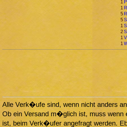
1
P
1
R
5
R
5
S
1
S
2
S
1
V
1
W
Alle Verk�ufe sind, wenn nicht anders an
Ob ein Versand m�glich ist, muss wenn e
ist, beim Verk�ufer angefragt werden. 