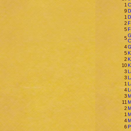
1
C
9
D
1
D
2
F
5
F
G
5
C
4
G
5
K
2
K
10
K
3
L
3
L
1
L
4
L
3
M
11
M
2
M
1
M
4
M
6
P