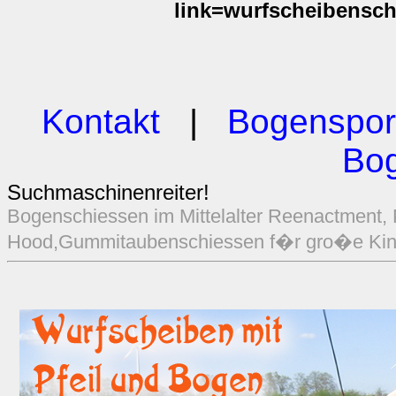
link=wurfscheibensch
Kontakt
|
Bogenspor
Bo
Suchmaschinenreiter!
Bogenschiessen im Mittelalter Reenactment,
Hood,Gummitaubenschiessen f�r gro�e Kinder