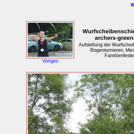
W
Wurfscheibenschi
archers-green
Aufstellung der Wurfsche
Bogenturnieren, Me
Familienfeste
Voriges