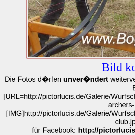
Bild k
Die Fotos d�rfen
unver�ndert
weiterve
[URL=http://pictorlucis.de/Galerie/Wurfs
archers-
[IMG]http://pictorlucis.de/Galerie/Wurf
club.j
für Facebook:
http://pictorluc