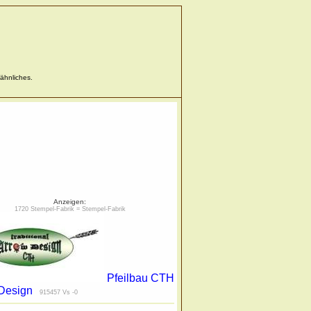
 ähnliches.
Anzeigen:
1720
Stempel-Fabrik = Stempel-Fabrik
Pfeilbau CTH
Design
915457 Vs -0