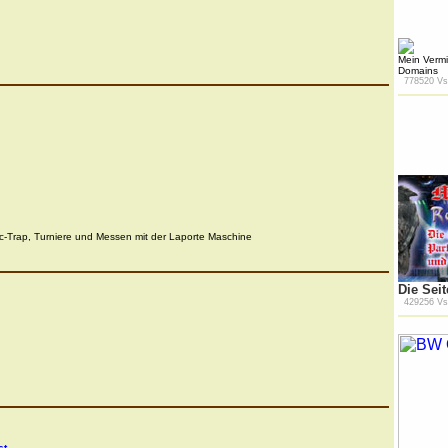
Mein Vermi
Domains
778520 Vs
-Trap, Turniere und Messen mit der Laporte Maschine
Die Sei
429256 Vs
st