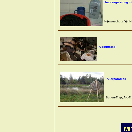
Impraegnierung mi
N�sseschutz f�r Nat
Geburtstag
Allerparadies
Bogen-Trap, Arc-Tr