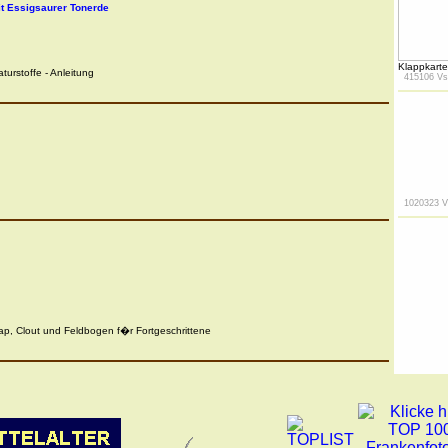
t Essigsaurer Tonerde
Klappkarte
urstoffe - Anleitung
415106 Vs
1020323 V
ap, Clout und Feldbogen f�r Fortgeschrittene