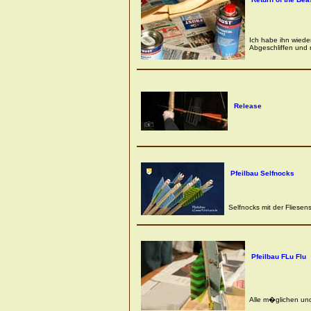
Ich habe ihn wiede
Abgeschliffen und 
Release
Pfeilbau Selfnocks
Selfnocks mit der Fliese
Pfeilbau FLu Flu
Alle m�glichen un