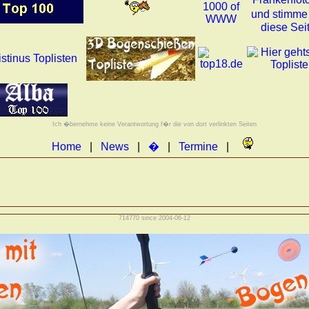
Ich �bernehme keine Verantwortung f�r die von dort verlinkten Seiten
Home
|
News
|
�
|
Termine
|
714770 since 2004-06-12