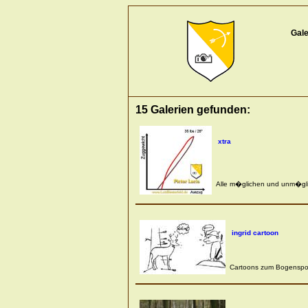
Gale
15 Galerien gefunden:
xtra
Alle m�glichen und unm�gli
ingrid cartoon
Cartoons zum Bogenspor