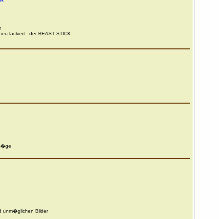
r
neu lackiert - der BEAST STICK
ns�ge
d unm�glichen Bilder