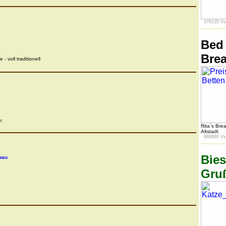
376135 Vs
Bed
Brea
- voll traditionell
r
Rita`s Bre
Altstadt
869880 Vs
Bies
bau
Gru