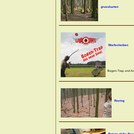
grusskarten
Wurfscheiben
Bogen-Trap und Arc
Roving
Return of the Bea