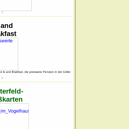
 -3
 and
kfast
ad & and Brakfast, die preiswete Pension in der Celler
 -4
terfeld-
ßkarten