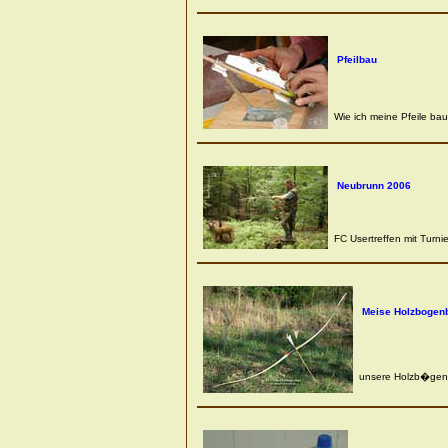
Pfeilbau
Wie ich meine Pfeile baue 
Neubrunn 2006
FC Usertreffen mit Turnie
Meise Holzbogen
unsere Holzb�gen